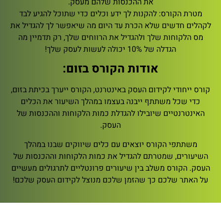
את ההכנסות שלהם מעסק.
מטרת הקורס: להקנות לך ידע וכלים כדי שתוכל להגיע לבד
לקהלים חדשים שלא הכרת עד היום מה שיאפשר לך להגדיל את
מס הלקוחות שלך ולהגדיל את הרווחים שלך, רק תדמיין מה
הגדלה של 10% יכולה לעשות לעסק שלך!
אודות הקורס בזום:
קורס ייחודי לקידום העסק באינטרנט, הקורס ייערך בכיתת בזום,
כדי שכל משתתף ייבנה בעצמו במהלך השיעור את הכלים
האינטרנטיים שיובילו להגדלת כמות הלקוחות וההכנסות של
העסק.
משתתפי הקורס יוצאים עם כלים שיווקים שבנו במהלך
השיעורים, שמטרתם להגדיל את כמות הלקוחות וההכנסות של
העסק. הקורס משלב בין שיעורים פרונטליים לתרגולים מעשיים
על האתר שלכם כך שהזמן שלכם מנוצל לקידום העסק שלכם!