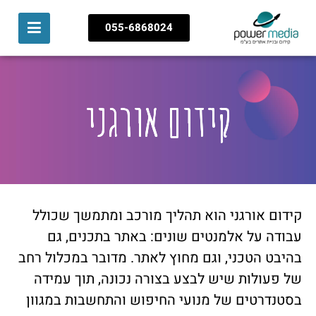
055-6868024
צור קשר
דף הבית
בניית אתרים
עיצוב אתרים
קידום אתרים
תיק עבודות
שיווק דיגיטלי
קידום אורגני
קידום אורגני הוא תהליך מורכב ומתמשך שכולל
עבודה על אלמנטים שונים: באתר בתכנים, גם
בהיבט הטכני, וגם מחוץ לאתר. מדובר במכלול רחב
של פעולות שיש לבצע בצורה נכונה, תוך עמידה
בסטנדרטים של מנועי החיפוש והתחשבות במגוון