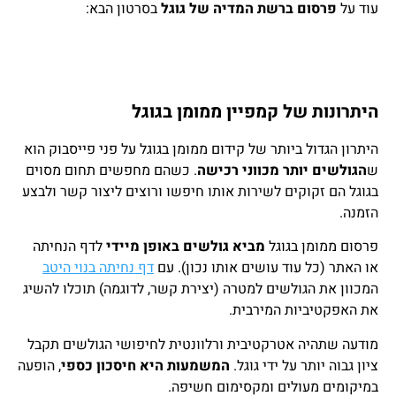
עוד על
פרסום ברשת המדיה של גוגל
בסרטון הבא:
היתרונות של קמפיין ממומן בגוגל
היתרון הגדול ביותר של קידום ממומן בגוגל על פני פייסבוק הוא
ש
הגולשים יותר מכווני רכישה
. כשהם מחפשים תחום מסוים
בגוגל הם זקוקים לשירות אותו חיפשו ורוצים ליצור קשר ולבצע
הזמנה.
פרסום ממומן בגוגל
מביא גולשים באופן מיידי
לדף הנחיתה
או האתר (כל עוד עושים אותו נכון). עם
דף נחיתה בנוי היטב
המכוון את הגולשים למטרה (יצירת קשר, לדוגמה) תוכלו להשיג
את האפקטיביות המירבית.
מודעה שתהיה אטרקטיבית ורלוונטית לחיפושי הגולשים תקבל
ציון גבוה יותר על ידי גוגל.
המשמעות היא חיסכון כספי
, הופעה
במיקומים מעולים ומקסימום חשיפה.