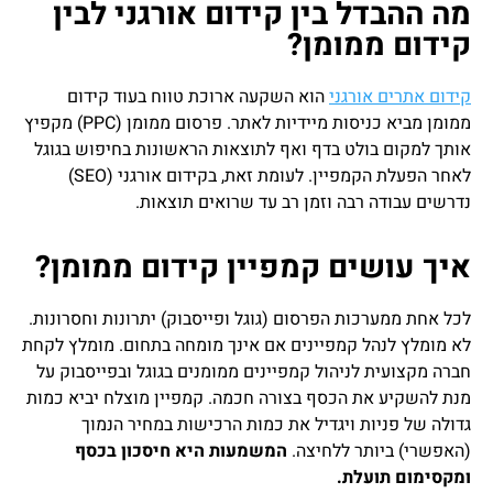
מה ההבדל בין קידום אורגני לבין
קידום ממומן?
קידום אתרים אורגני
הוא השקעה ארוכת טווח בעוד קידום
ממומן מביא כניסות מיידיות לאתר. פרסום ממומן (PPC) מקפיץ
אותך למקום בולט בדף ואף לתוצאות הראשונות בחיפוש בגוגל
לאחר הפעלת הקמפיין. לעומת זאת, בקידום אורגני (SEO)
נדרשים עבודה רבה וזמן רב עד שרואים תוצאות.
איך עושים קמפיין קידום ממומן?
לכל אחת ממערכות הפרסום (גוגל ופייסבוק) יתרונות וחסרונות.
לא מומלץ לנהל קמפיינים אם אינך מומחה בתחום.
מומלץ לקחת
חברה מקצועית לניהול קמפיינים ממומנים בגוגל ובפייסבוק על
מנת להשקיע את הכסף בצורה חכמה. קמפיין מוצלח יביא כמות
גדולה של פניות ויגדיל את כמות הרכישות במחיר הנמוך
(האפשרי) ביותר ללחיצה.
המשמעות היא חיסכון בכסף
ומקסימום תועלת.